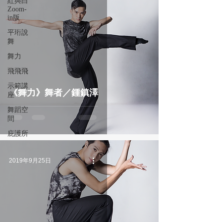
紅與白
Zoom-
in版
平珩說
舞
舞力
飛飛飛
示範講
《舞力》舞者／鍾鎮澤
座
舞蹈空
間
庇護所
2019年9月25日