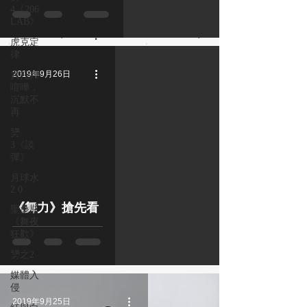
4《206
LAB》
虎克定
律
2019年9月26日
異托邦
喧嘩．
沉默不
再
勥
3《談
彈》
月球水
2.0
《舞力》搶先看
聖桑斯
《舞夜
狂歡》
勥之2
媒體入
侵
2019年9月25日