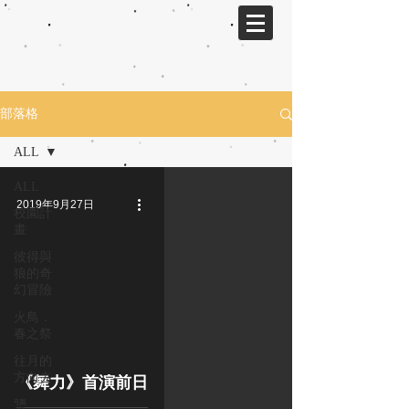
部落格
ALL
ALL
2019年9月27日
校園計
畫
彼得與
狼的奇
幻冒險
火鳥．
春之祭
往月的
方向去
《舞力》首演前日
勥