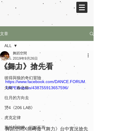
文章
ALL
舞蹈空間
ALL
2019年9月26日
《舞力》搶先看
校園計畫
彼得與狼的奇幻冒險
https://www.facebook.com/DANCE.FORUM.
火鳥．春之祭
TAIPEI/videos/438755913657596/
往月的方向去
勥4《206 LAB》
虎克定律
異托邦喧嘩．沉默不再
舞蹈空間X島崎徹《舞力》台中實況搶先