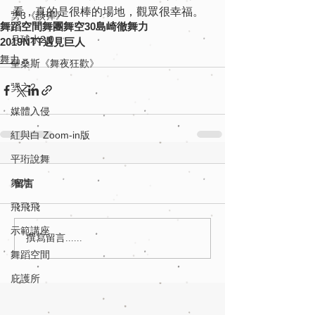
看，真的是很棒的場地，觀眾很幸福。
勥3《談彈》
舞蹈空間舞團
舞空30
島崎徹
舞力
月球水2.0
2019NTT遇見巨人
舞力
聖桑斯《舞夜狂歡》
勥之2
媒體入侵
紅與白 Zoom-in版
平珩說舞
舞力
留言
飛飛飛
示範講座
撰寫留言......
舞蹈空間
庇護所