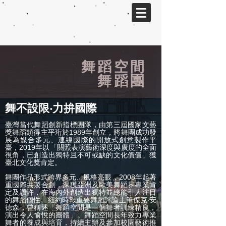
舞蹈空間
舞蹈團
舞不設限‧力拚國際
臺灣當代舞蹈創新指標團隊，由第三屆國家文藝
獎舞蹈類得主平珩於1989年創立，將舞團成功發
展為媒合多元、連線國際的開放式創意製作平
臺，2019年以「關照表演藝術深度與廣度的全面
視角，已創造出獨特且不可或缺的文化價值」獲
臺北文化獎肯定。
舞團作品形式跨界多元、風格亮眼，2008年起著
重國際共製合創，深獲亞洲及歐美舞蹈界專業肯
定及讚許，在海內外創造出獨特並總能引人注目
的舞蹈個性。紐約時報重要舞蹈評論主筆傑克‧安
德森，曾稱述「舞蹈空間是一個舞者訓練精良，
演出令人愉悅的團體」。舞蹈空間長年致力專業
舞者的養成與培育，持續主辦及參加校園藝術推