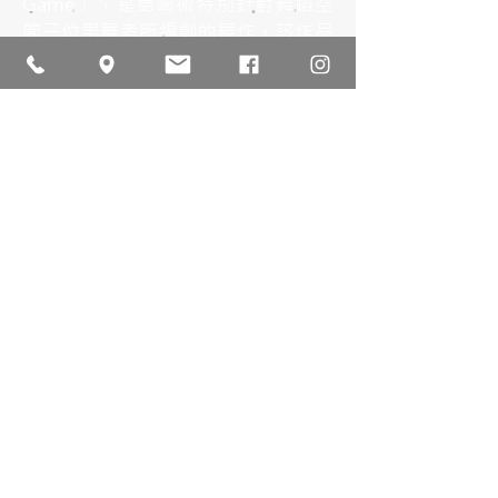
Game〉，是島崎徹特別針對舞蹈空
間三位男舞者所編創的舞作。該作品
描述男孩們平常打打鬧鬧捉弄對方，
但遇到困難時便會互相扶持，展現兄
弟情誼。發掘身體各種樣態中所散發
的感性知覺，伴隨豐富的音樂性和層
次細膩的燈光交融轉化為舞蹈演出，
呈現出豐饒的生命情感，營造令人難
忘的綻放奔騰的美感。
〈Zero Body 〉以象徵性的划船
動作為開頭，啟發一連串迅速流動的
組合。島崎由一部宮崎駿電影中的歌
曲歌詞激發靈感，探討身體歸零的概
念，隨著樂曲捕捉音符和節奏的微妙
作用，轉化為極富個性的肢體變幻，
帶領眼球的急劇運動成為一場和諧而
愉悅的觀賞體驗。本舞由九位女舞者