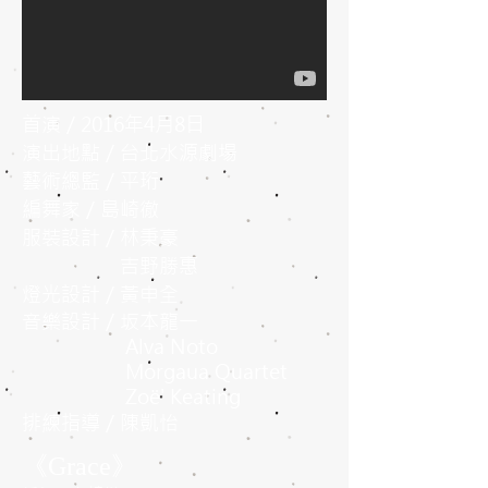
首演／2016年4月8日
演出地點／台北水源劇場
藝術總監／平珩
編舞家／島崎徹
服裝設計／林秉豪
吉野勝惠
燈光設計／黃申全
音樂設計／坂本龍一
Alva Noto
Morgaua Quartet
Zoë' Keating
排練指導／陳凱怡
《Grace》