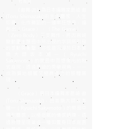
杜尚庭
《徹舞‧流》為日本編舞家島崎 徹
(Toru Shimazaki)由生活靈感、人生
即景，化作舞蹈的一連串狂想曲，編
創出〈Grace〉、〈The Game〉、
〈Zero Body〉三支舞作，將因宮崎
駿動畫主題曲中所出現的字詞所引發
的感動與衝擊，亦或是沉浸於日本音
樂大師坂本龍一（Ryuichi
Sakamoto）的樂曲中而想像出的和
式庭院，透過島崎的美學視角，一一
成為質地細膩又極具張力的肢體展
現。
〈Grace〉是日本編舞家島崎 徹
(Toru Shimazaki)，由音樂大師坂本
龍一（Ryuichi Sakamoto）的樂曲中
得到靈感，以極細膩的情感鋪陳，透
過肢體呈現營造一種如置身日本庭園