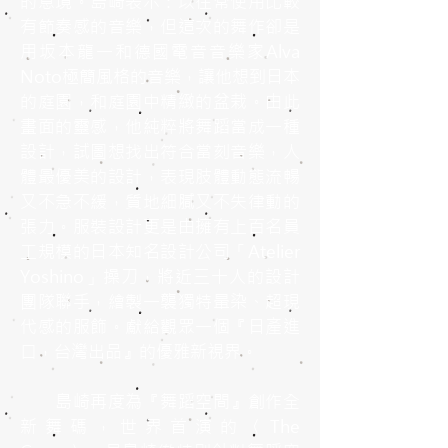
的意境。島崎表示：以往常使用比較
有節奏感的音樂，但這次的舞作卻是
用坂本龍一和德國電音音樂家Alva
Noto極簡風格的音樂，讓他想到日本
的庭園，和庭園中精緻的盆栽。由此
畫面的靈感，他純粹將舞蹈當成一種
設計，試圖想找出符合當刻音樂，人
體最優美的設計，表現肢體動態流暢
又不急不緩，質地細膩又不失律動的
張力。服裝設計更是由擁有上百名員
工規模的日本知名設計公司「Atelier
Yoshino」操刀，將近三十人的設計
團隊聯手，繪製一襲獨特暈染、超現
代感的服飾。獻給觀眾一個『日產進
口，台灣出品』的優雅新視界。
島崎再度為『舞蹈空間』創作全
新舞碼，世界首演的〈The