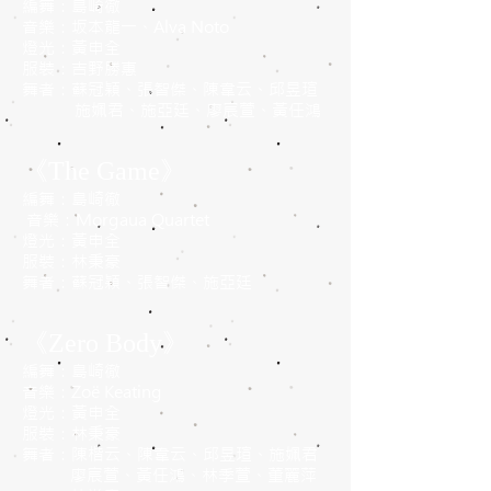
編舞：島崎徹
音樂：坂本龍一、Alva Noto
燈光：黃申全
服裝：吉野勝惠
舞者：蘇冠穎、張智傑、陳韋云、邱昱瑄
施姵君、施亞廷、廖宸萱、黃任鴻
《The Game》
編舞：島崎徹
音樂：Ｍorgaua Quartet
燈光：黃申全
服裝：林秉豪
舞者：蘇冠穎、張智傑、施亞廷
《Zero Body》
編舞：島崎徹
音樂：Zoë Keating
燈光：黃申全
服裝：林秉豪
舞者：陳楷云、陳韋云、邱昱瑄、施姵君
廖宸萱、黃任鴻、林季萱、董麗萍