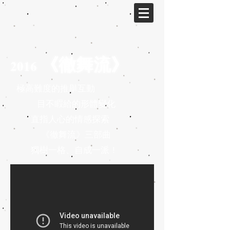
《徹舞流》
2016
極高難度的推舉互動
目不睱給的形體變化
直指人心的情感探索
《徹舞流》三部曲
獨樹一格、自成一派！