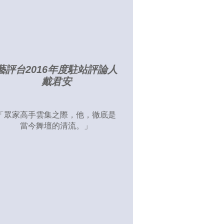
藝評台2016年度駐站評論人
戴君安
「眾家高手雲集之際，他，徹底是
當今舞壇的清流。」