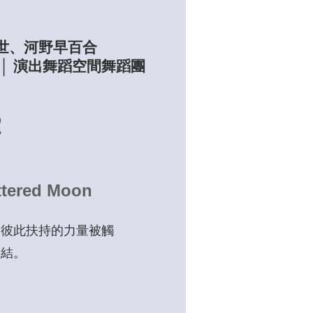
紗世、河野早百合
 │ 演出舞蹈空間舞蹈團
2
ered Moon
，彼此扶持的力量被觸
連結。