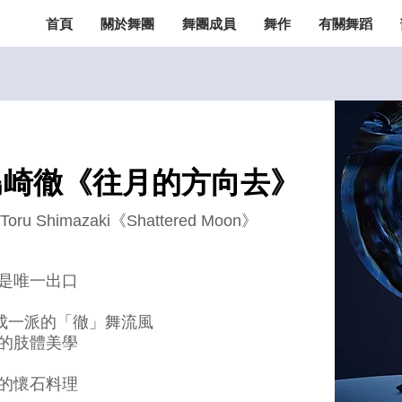
首頁
關於舞團
舞團成員
舞作
有關舞蹈
島崎徹《往月的方向去》
X Toru Shimazaki《Shattered Moon》
是唯一出口
成一派的「徹」舞流風
的肢體美學
的懷石料理