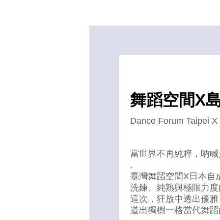
舞蹈空間X
Dance Forum Taipei 
當世界不再純粹，吶喊
.
臺灣舞蹈空間X日本自
洗鍊、純熟與極限力度
這次，狂放中透出優雅
道出獨樹一格當代舞蹈