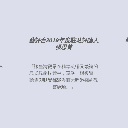
藝評台2019年度駐站評論人
張思菁
大
「讓臺灣觀眾在精準流暢又繁複的
島式風格肢體中，享受一場視覺、
聽覺與動覺都滿溢而大呼過癮的觀
賞經驗。」