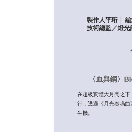
製作人
平珩 │
技術總監／燈光設
〈血與鋼〉Bloo
在超級實體大月亮之下
行，
透過《月光奏鳴曲
生機。