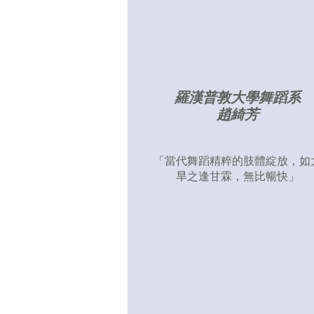
羅漢普敦大學舞蹈系
趙綺芳
「當代舞蹈精粹的肢體綻放，如
旱之逢甘霖，無比暢快」