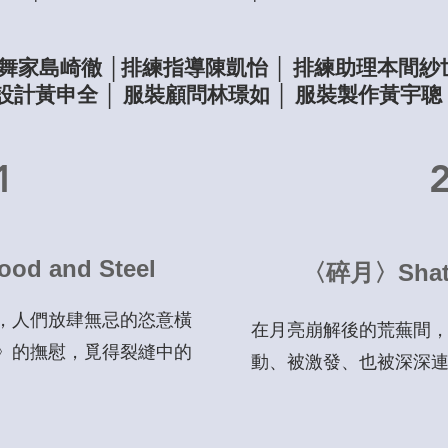
 編舞家島崎徹 │排練指導陳凱怡 │ 排練助理本間
計黃申全 │ 服裝顧問林璟如 │ 服裝製作黃宇聰
1
d and Steel
〈碎月〉Shatt
，人們放肆無忌的恣意橫
在月亮崩解後的荒蕪間
》的撫慰，覓得裂縫中的
動、被激發、也被深深