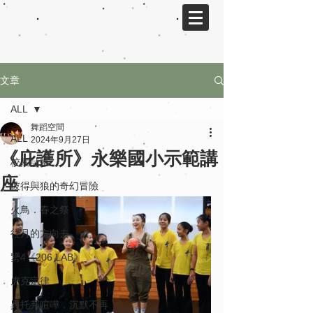
文章
ALL
舞蹈空間
ALL
2024年9月27日
《庇護所》永樂國小示範講
校園計畫
座
彼得與狼的奇幻冒險
火鳥．春之祭
往月的方向去
勥4《206 LAB》
虎克定律
異托邦喧嘩．沉默不再