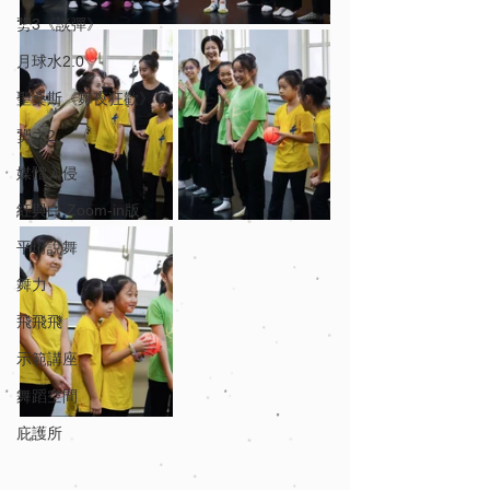
勥3《談彈》
月球水2.0
聖桑斯《舞夜狂歡》
勥之2
媒體入侵
紅與白 Zoom-in版
平珩說舞
舞力
飛飛飛
示範講座
舞蹈空間
庇護所