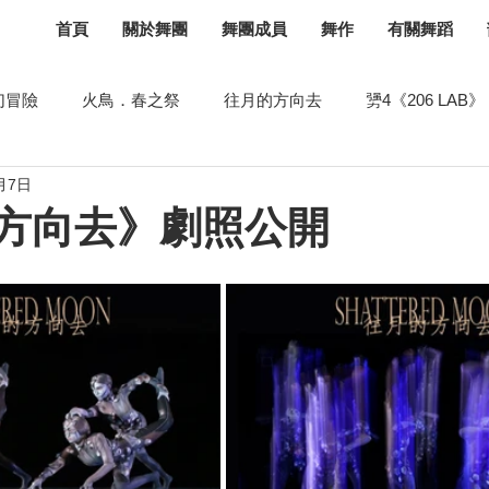
首頁
關於舞團
舞團成員
舞作
有關舞蹈
幻冒險
火鳥．春之祭
往月的方向去
勥4《206 LAB》
月7日
《談彈》
月球水2.0
聖桑斯《舞夜狂歡》
勥之2
方向去》劇照公開
舞力
飛飛飛
示範講座
舞蹈空間
庇護所