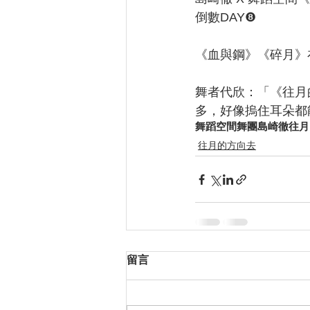
倒數DAY❽
《血與鋼》《碎月》
舞者代欣：「《往月
多，好像摀住耳朵都
舞蹈空間舞團
島崎徹
往月
往月的方向去
留言