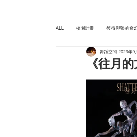
ALL
校園計畫
彼得與狼的奇
舞蹈空間
2023年9
異托邦喧嘩．沉默不再
勥3
《往月的
紅與白 Zoom-in版
平珩說舞