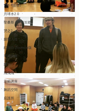
勥3《談彈》
月球水2.0
聖桑斯《舞夜狂歡》
勥之2
媒體入侵
紅與白 Zoom-in版
平珩說舞
舞力
飛飛飛
示範講座
舞蹈空間
庇護所