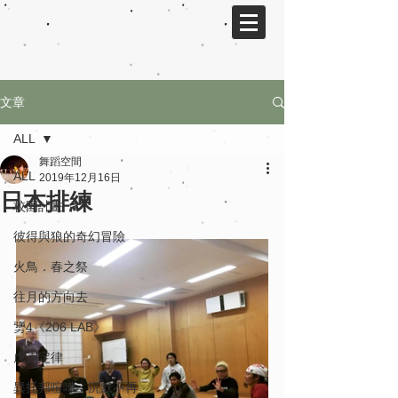
文章
ALL
舞蹈空間
ALL
2019年12月16日
日本排練
校園計畫
彼得與狼的奇幻冒險
火鳥．春之祭
往月的方向去
勥4《206 LAB》
虎克定律
異托邦喧嘩．沉默不再