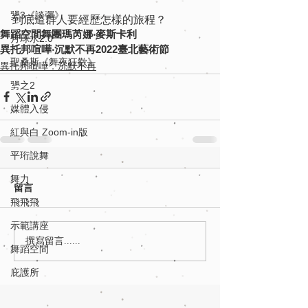
勥3《談彈》
到底這群人要經歷怎樣的旅程？
舞蹈空間舞團
瑪芮娜‧麥斯卡利
月球水2.0
異托邦喧嘩‧沉默不再
2022臺北藝術節
聖桑斯《舞夜狂歡》
異托邦喧嘩．沉默不再
勥之2
媒體入侵
紅與白 Zoom-in版
平珩說舞
舞力
留言
飛飛飛
示範講座
撰寫留言......
舞蹈空間
庇護所