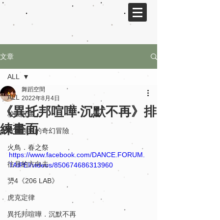
文章
ALL
舞蹈空間
ALL
2022年8月4日
《異托邦喧嘩‧沉默不再》排
校園計畫
練畫面
彼得與狼的奇幻冒險
火鳥．春之祭
https://www.facebook.com/DANCE.FORUM.
往月的方向去
TAIPEI/videos/850674686313960
勥4《206 LAB》
虎克定律
異托邦喧嘩．沉默不再