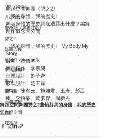
勥3《談彈》
舞蹈空間舞團《勥之2》
〈我的身體．我的歷史〉
月球水2.0
舞者身體的歷史到底透露出什麼？編舞
聖桑斯《舞夜狂歡》
創作概念大公開
勥之2
〈我的身體．我的歷史〉 My Body My 
媒體入侵
Story
紅與白 Zoom-in版
編舞｜董怡芬
舞蹈構作｜李宗興 
平珩說舞
音樂設計｜劉子齊
舞力
服裝設計｜范玉霖
舞者｜陳韋云、施姵君、王彥、彭乙
飛飛飛
臻、李怡韶、黃彥傑、周新杰
示範講座
舞蹈空間舞團
勥之2
董怡芬
我的身體．我的歷史
勥之2
舞蹈空間
庇護所