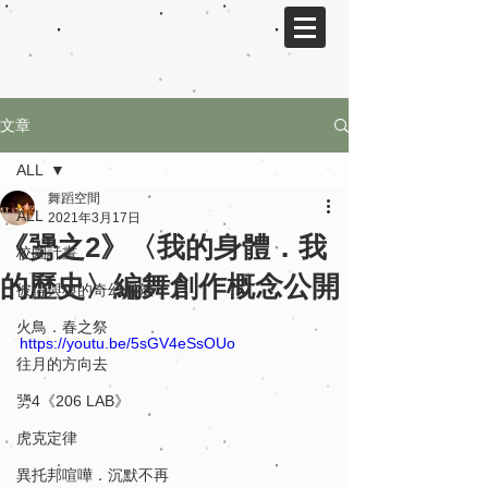
文章
ALL
舞蹈空間
ALL
2021年3月17日
《勥之2》〈我的身體．我
校園計畫
的歷史〉編舞創作概念公開
彼得與狼的奇幻冒險
火鳥．春之祭
https://youtu.be/5sGV4eSsOUo
往月的方向去
勥4《206 LAB》
虎克定律
異托邦喧嘩．沉默不再