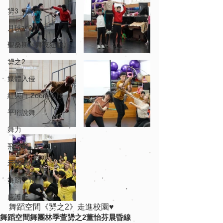
勥3《談彈》
月球水2.0
聖桑斯《舞夜狂歡》
勥之2
媒體入侵
紅與白 Zoom-in版
平珩說舞
舞力
飛飛飛
示範講座
舞蹈空間
庇護所
舞蹈空間《勥之2》走進校園♥️
舞蹈空間舞團
林季萱
勥之2
董怡芬
晨昏線