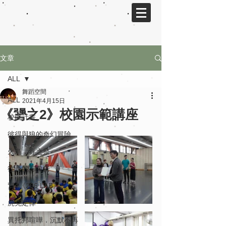
文章
ALL
舞蹈空間
ALL
2021年4月15日
《勥之2》校園示範講座
校園計畫
彼得與狼的奇幻冒險
火鳥．春之祭
往月的方向去
勥4《206 LAB》
虎克定律
異托邦喧嘩．沉默不再