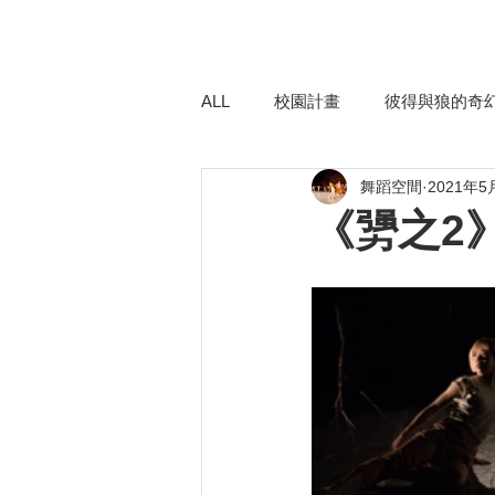
ALL
校園計畫
彼得與狼的奇
舞蹈空間
2021年5
異托邦喧嘩．沉默不再
勥3
《勥之2
紅與白 Zoom-in版
平珩說舞