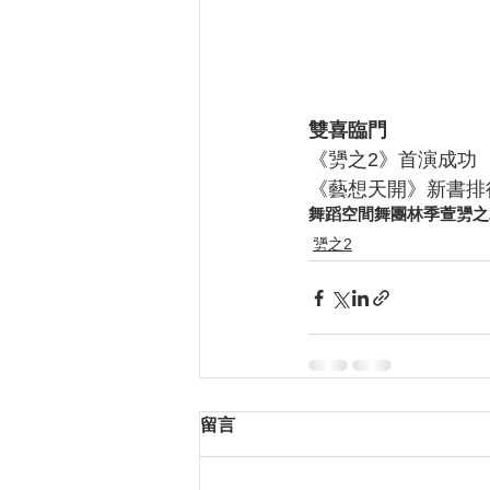
雙喜臨門
《勥之2》首演成功
《藝想天開》新書排
舞蹈空間舞團
林季萱
勥之
勥之2
留言