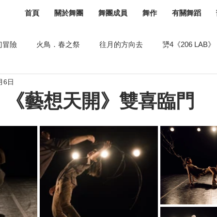
首頁
關於舞團
舞團成員
舞作
有關舞蹈
幻冒險
火鳥．春之祭
往月的方向去
勥4《206 LAB》
月6日
《談彈》
月球水2.0
聖桑斯《舞夜狂歡》
勥之2
》《藝想天開》雙喜臨門
舞力
飛飛飛
示範講座
舞蹈空間
庇護所