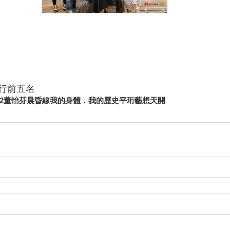
行前五名
2
董怡芬
晨昏線
我的身體．我的歷史
平珩
藝想天開