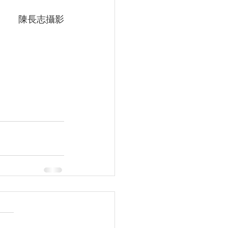
陳長志攝影