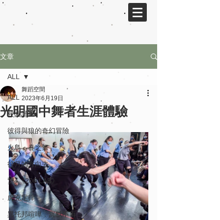
文章
ALL
舞蹈空間
ALL
2023年6月19日
光明國中舞者生涯體驗
校園計畫
彼得與狼的奇幻冒險
火鳥．春之祭
往月的方向去
勥4《206 LAB》
虎克定律
異托邦喧嘩．沉默不再