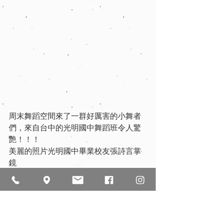
周末舞蹈空間來了一群好厲害的小舞者
們，來自台中的光明國中舞蹈班令人驚
艷！！！
美麗的照片光明國中畢業校友張詩言掌
鏡 ​
期待大家更多的成長，成為舞空的下一
代
示範講座