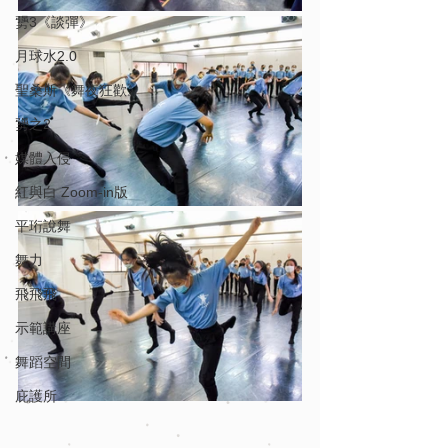
勥3《談彈》
月球水2.0
聖桑斯《舞夜狂歡》
勥之2
媒體入侵
紅與白 Zoom-in版
平珩說舞
舞力
飛飛飛
示範講座
舞蹈空間
庇護所