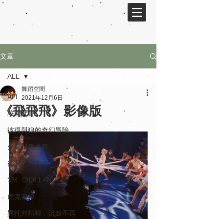
文章
ALL
舞蹈空間
ALL
2021年12月6日
《飛飛飛》影像版
校園計畫
彼得與狼的奇幻冒險
火鳥．春之祭
往月的方向去
勥4《206 LAB》
虎克定律
異托邦喧嘩．沉默不再