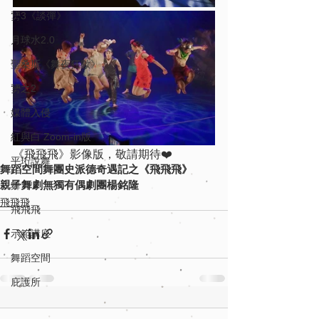
勥3《談彈》
月球水2.0
聖桑斯《舞夜狂歡》
勥之2
媒體入侵
紅與白 Zoom-in版
《飛飛飛》影像版，敬請期待❤️
平珩說舞
舞蹈空間舞團
史派德奇遇記之《飛飛飛》
親子舞劇
無獨有偶劇團
楊銘隆
舞力
飛飛飛
飛飛飛
示範講座
舞蹈空間
庇護所