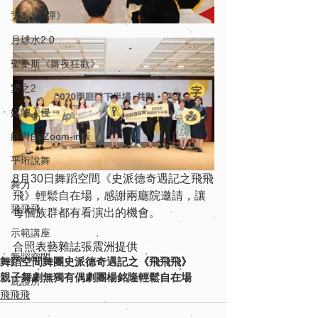
勥3《談彈》
月球水2.0
聖桑斯《舞夜狂歡》
勥之2
媒體入侵
紅與白 Zoom-in版
平珩說舞
8月30日舞蹈空間《史派德奇遇記之飛飛
舞力
飛》輕鬆自在場，感謝兩廳院邀請，讓
飛飛飛
每個族群都有看演出的機會。
示範講座
合照
表藝雜誌張震洲提供
舞蹈空間
舞蹈空間舞團
史派德奇遇記之《飛飛飛》
親子舞劇
無獨有偶劇團
楊銘隆
輕鬆自在場
庇護所
飛飛飛