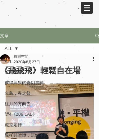
文章
ALL
舞蹈空間
ALL
2020年8月27日
《飛飛飛》輕鬆自在場
校園計畫
彼得與狼的奇幻冒險
火鳥．春之祭
往月的方向去
勥4《206 LAB》
虎克定律
異托邦喧嘩．沉默不再