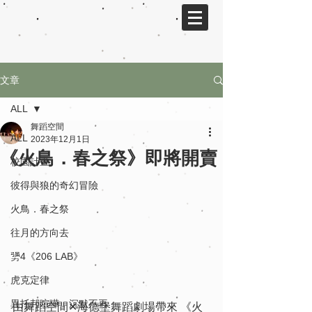
文章
ALL
舞蹈空間
ALL
2023年12月1日
《火鳥．春之祭》即將開賣
校園計畫
彼得與狼的奇幻冒險
火鳥．春之祭
往月的方向去
勥4《206 LAB》
虎克定律
異托邦喧嘩．沉默不再
由舞蹈空間✕海德堡舞蹈劇場帶來 《火