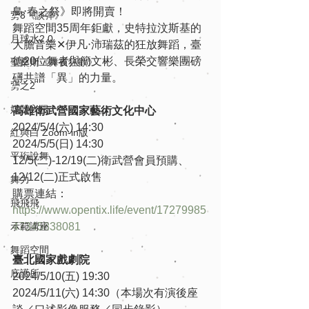
鳥‧春之祭》即將開賣！
勥3《談彈》
舞蹈空間35周年鉅獻，史特拉汶斯基的
月球水2.0
大膽音樂✕伊凡‧沛瑞茲的狂放舞蹈，臺
德20位舞者與簡文彬、長榮交響樂團磅
聖桑斯《舞夜狂歡》
礡共譜「異」的力量。
勥之2
媒體入侵
高雄衛武營國家藝術文化中心
2024/5/4(六) 14:30
紅與白 Zoom-in版
2024/5/5(日) 14:30
平珩說舞
12/5(二)-12/19(二)衛武營會員預購、
12/12(二)正式啟售
舞力
購票連結：
飛飛飛
https://www.opentix.life/event/17279985
示範講座
47345838081
舞蹈空間
臺北國家戲劇院
庇護所
2024/5/10(五) 19:30
2024/5/11(六) 14:30（本場次有演後座