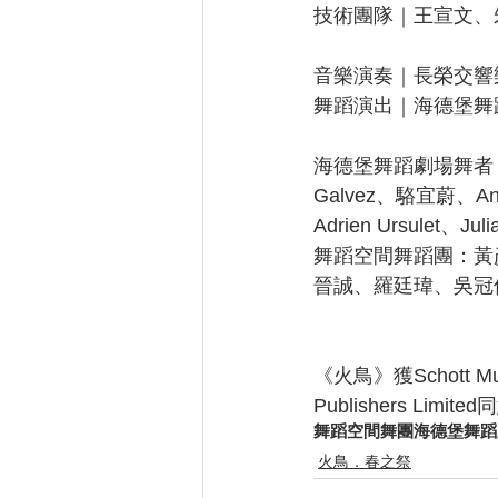
技術團隊｜王宣文、
音樂演奏｜長榮交響
舞蹈演出｜海德堡舞
海德堡舞蹈劇場舞者｜Inés 
Galvez、駱宜蔚、Andr
Adrien Ursulet、Juli
舞蹈空間舞蹈團：黃
晉誠、羅廷瑋、吳冠
《火鳥》獲Schott Mu
Publishers Limit
舞蹈空間舞團
海德堡舞蹈
火鳥．春之祭