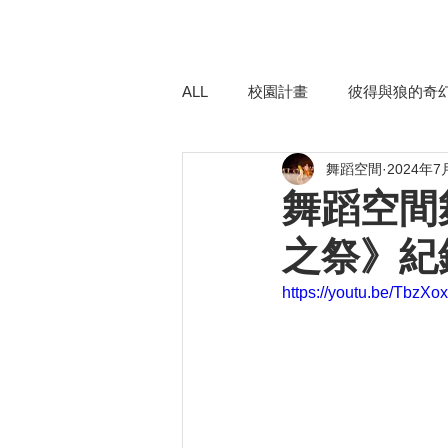
ALL
校園計畫
彼得與狼的奇
舞蹈空間
2024年7
異托邦喧嘩．沉默不再
勥3
舞蹈空間
之祭》紀
紅與白 Zoom-in版
平珩說舞
https://youtu.be/TbzX