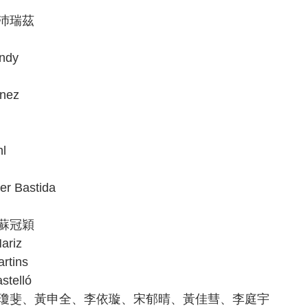
沛瑞茲
ndy
nez
l
 Bastida
蘇冠穎
riz
tins
telló
瓊斐、黃申全、李依璇、宋郁晴、黃佳彗、李庭宇