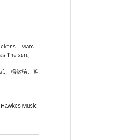
ekens、Marc 
s Theisen、
武、楊敏瑄、葉
wkes Music 