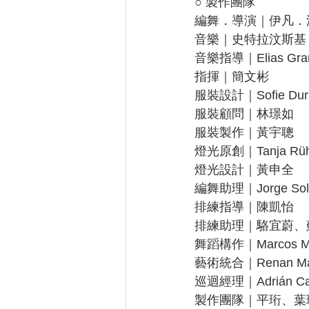
○ 製作團隊
編舞．導演｜伊凡．
音樂｜史特拉汶斯基
音樂指導｜Elias Gra
指揮｜簡文彬
服裝設計｜Sofie Dur
服裝顧問｜林璟如
服裝製作｜黃宇聰
燈光原創｜Tanja Rüh
燈光設計｜黃申全
編舞助理｜Jorge Soler
排練指導｜陳凱怡
排練助理｜駱宜蔚、
舞蹈構作｜Marcos Ma
藝術統合｜Renan Mar
巡迴經理｜Adrián Cas
製作團隊｜平珩、葉