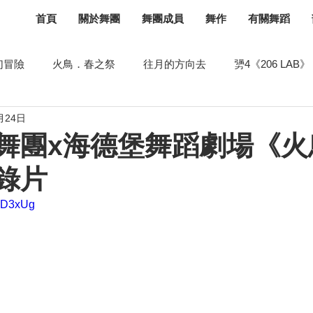
首頁
關於舞團
舞團成員
舞作
有關舞蹈
幻冒險
火鳥．春之祭
往月的方向去
勥4《206 LAB》
月24日
《談彈》
月球水2.0
聖桑斯《舞夜狂歡》
勥之2
舞團x海德堡舞蹈劇場《火
錄片
舞力
飛飛飛
示範講座
舞蹈空間
庇護所
oxD3xUg