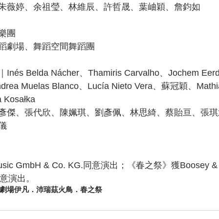
朱薇婷、余祖瑩、林維辰、許哲晟、葉岫穎、詹鈞如
樂團
蹈劇場、舞蹈空間舞蹈團
Belda Nácher、Thamiris Carvalho、Jochem Eerd
ea Muelas Blanco、Lucía Nieto Vera、蘇冠穎、Mathia
a Kosałka 
彥傑、張代欣、陳姵琪、劉彥佩、林思綺、蔡貽亘、張琪
儀
sic GmbH & Co. KG.同意演出；《春之祭》獲Boosey & Ha
ed同意演出。
劇場
伊凡．沛瑞茲
火鳥．春之祭