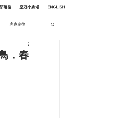
部落格
皇冠小劇場
ENGLISH
虎克定律
媒體入侵
鳥．春