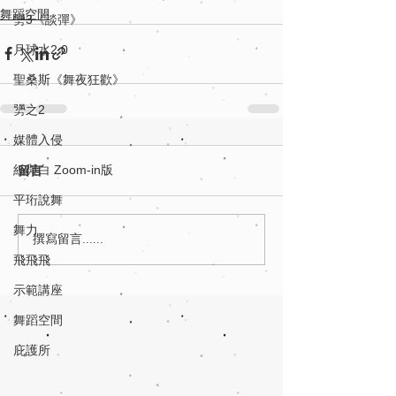
舞蹈空間
勥3《談彈》
月球水2.0
聖桑斯《舞夜狂歡》
勥之2
媒體入侵
紅與白 Zoom-in版
留言
平珩說舞
舞力
撰寫留言......
飛飛飛
示範講座
舞蹈空間
庇護所