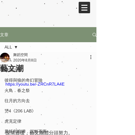
文章
ALL
舞蹈空間
ALL
2020年8月8日
藝文潮
校園計畫
彼得與狼的奇幻冒險
https://youtu.be/-ZRCnR7LA4E
火鳥．春之祭
往月的方向去
勥4《206 LAB》
虎克定律
異托邦喧嘩．沉默不再
疫情過後，藝文團體分頭努力。