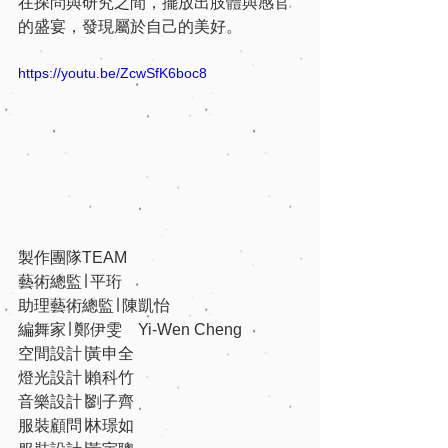
在探問與研究之間，擺放出肢體與感官
的盛宴，發現屬於自己的美好。
https://youtu.be/ZcwSfK6boc8
製作團隊TEAM
藝術總監∣ 平珩  
助理藝術總監∣ 陳凱怡 
編舞家∣ 鄭伊雯    Yi-Wen Cheng
空間設計∣黃申全  
燈光設計∣賴科竹  
音樂設計∣劉子齊 
服裝顧問∣林璟如  