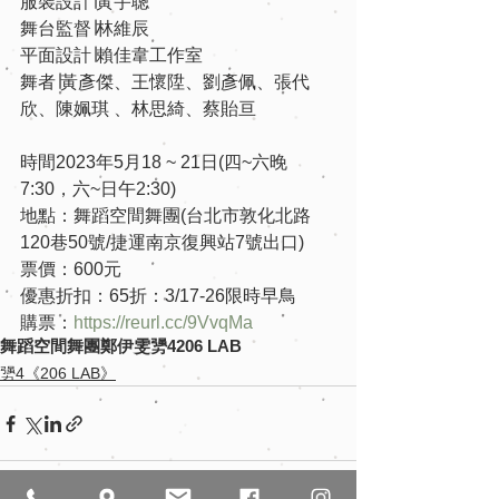
服裝設計∣黃宇聰
舞台監督∣林維辰
平面設計∣賴佳韋工作室
舞者∣黃彥傑、王懷陞、劉彥佩、張代
欣、陳姵琪 、林思綺、蔡貽亘
時間2023年5月18 ~ 21日(四~六晚
7:30，六~日午2:30)
地點：舞蹈空間舞團(台北市敦化北路
120巷50號/捷運南京復興站7號出口) 
票價：600元
優惠折扣：65折：3/17-26限時早鳥
購票：
https://reurl.cc/9VvqMa
舞蹈空間舞團
鄭伊雯
勥4
206 LAB
勥4《206 LAB》