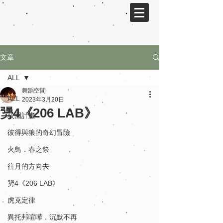
文章
ALL
舞蹈空間
ALL
2023年3月20日
勥4《206 LAB》
校園計畫
彼得與狼的奇幻冒險
火鳥．春之祭
往月的方向去
勥4《206 LAB》
虎克定律
異托邦喧嘩．沉默不再