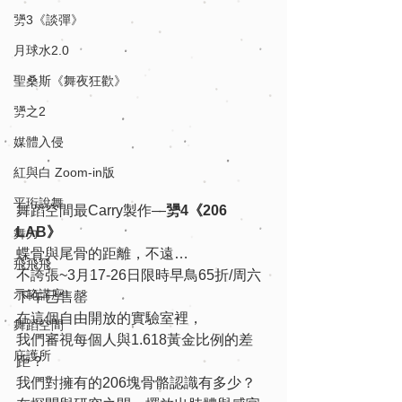
勥3《談彈》
月球水2.0
聖桑斯《舞夜狂歡》
勥之2
媒體入侵
紅與白 Zoom-in版
平珩說舞
舞蹈空間最Carry製作—
勥4《206 
LAB》
舞力
蝶骨與尾骨的距離，不遠…
飛飛飛
不誇張~3月17-26日限時早鳥65折/周六
示範講座
下午已售罄
在這個自由開放的實驗室裡，
舞蹈空間
我們審視每個人與1.618黃金比例的差
庇護所
距？
我們對擁有的206塊骨骼認識有多少？