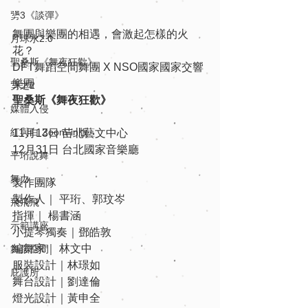
勥3《談彈》
舞團與樂團的相遇，會激起怎樣的火
月球水2.0
花？
聖桑斯《舞夜狂歡》
DFT舞蹈空間舞團 X NSO國家國家交響
樂團
勥之2
聖桑斯《舞夜狂歡》
媒體入侵
紅與白 Zoom-in版
11月13日 苗北藝文中心
12月31日 台北國家音樂廳
平珩說舞
舞力
製作團隊
製作人｜ 平珩、郭玟岑
飛飛飛
指揮｜ 楊書涵
示範講座
小提琴獨奏｜鄧皓敦
編舞家｜ 林文中
舞蹈空間
服裝設計｜林璟如
庇護所
舞台設計｜劉達倫
燈光設計｜黃申全