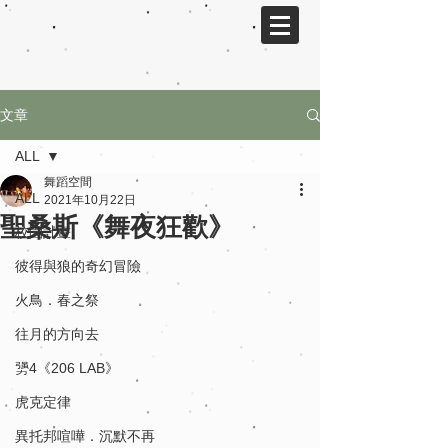
文章
ALL
舞蹈空間
ALL
2021年10月22日
聖桑斯《舞夜狂歡》
校園計畫
彼得與狼的奇幻冒險
火鳥．春之祭
往月的方向去
勥4《206 LAB》
虎克定律
異托邦喧嘩．沉默不再